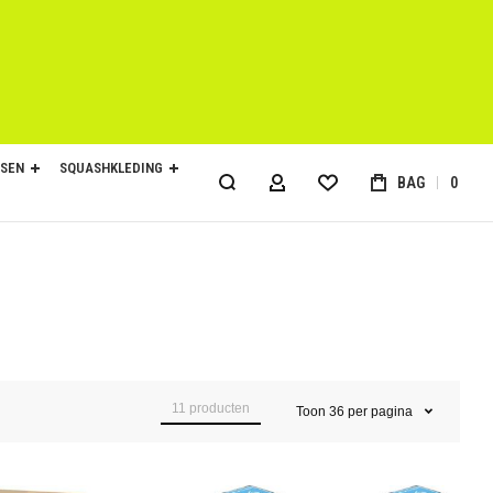
SEN
SQUASHKLEDING
BAG
0
ACCOUNT
11
producten
Toon
36
per pagina