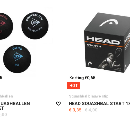
05
Korting €0,65
HOT
hballen
Squashbal blauwe stip
QUASHBALLEN
HEAD SQUASHBAL START 1
ET
€ 3,35
€ 4,00
5,00