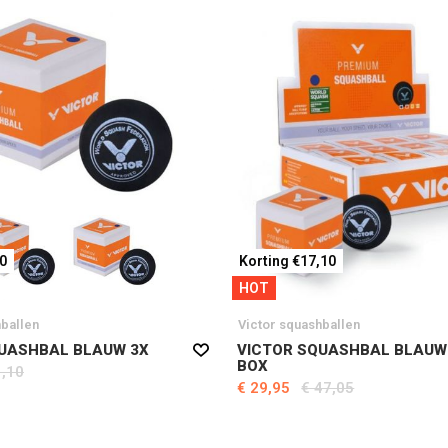
50
Korting €17,10
HOT
hballen
Victor squashballen
UASHBAL BLAUW 3X
VICTOR SQUASHBAL BLAUW
BOX
1,10
€ 29,95
€ 47,05