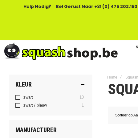
Hulp Nodig?
Bel Gerust Naar +31 (0) 475 202.150
Home
Squash
SQU
KLEUR
producten
zwart
10
product
zwart / blauw
1
Sorteer op
Aa
MANUFACTURER