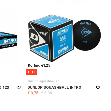
Korting €1,25
HOT
Dunlop squashballen
O 12X
DUNLOP SQUASHBALL INTRO
€ 3,75
€ 5,00