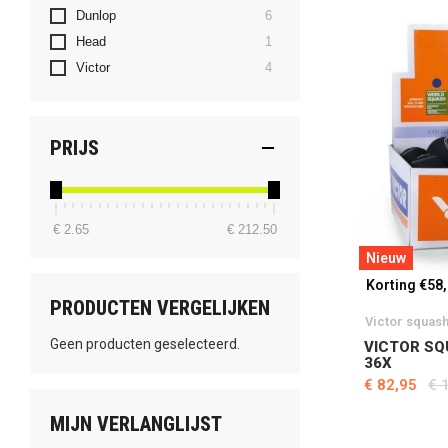
producten
Dunlop
6
product
Head
1
producten
Victor
4
PRIJS
€ 2.65
€ 212.50
Nieuw
Korting €58
PRODUCTEN VERGELIJKEN
Victor squas
Geen producten geselecteerd.
VICTOR SQ
36X
€ 82,95
€ 
MIJN VERLANGLIJST