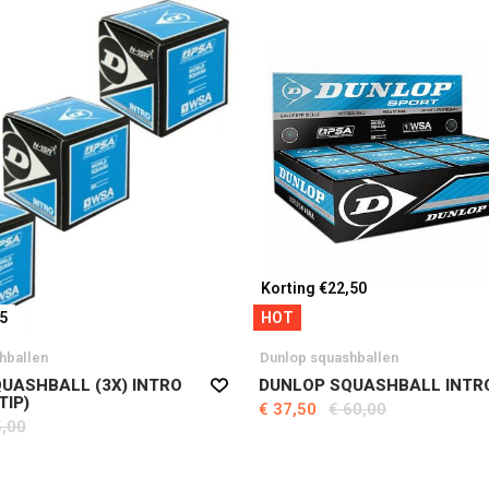
Korting €22,50
05
HOT
hballen
Dunlop squashballen
UASHBALL (3X) INTRO
DUNLOP SQUASHBALL INTR
TIP)
€ 37,50
€ 60,00
5,00