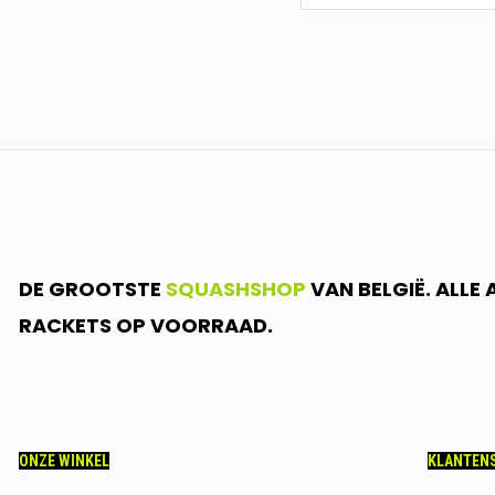
<br>SCHRIJF
JE
IN.....
DE GROOTSTE
SQUASHSHOP
VAN BELGIË. ALLE
RACKETS OP VOORRAAD.
ONZE WINKEL
KLANTENS