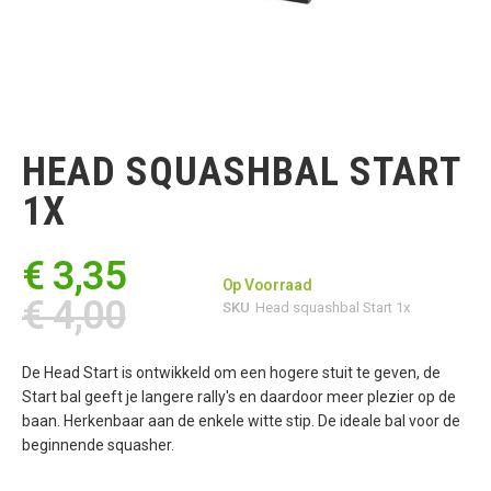
Ga
naar
het
HEAD SQUASHBAL START
begin
van
1X
de
afbeeldingen-
gallerij
€ 3,35
Op Voorraad
€ 4,00
SKU
Head squashbal Start 1x
De Head Start is ontwikkeld om een hogere stuit te geven, de
Start bal geeft je langere rally's en daardoor meer plezier op de
baan. Herkenbaar aan de enkele witte stip. De ideale bal voor de
beginnende squasher.