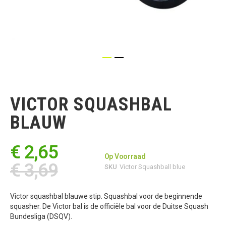
Ga
naar
het
VICTOR SQUASHBAL
begin
van
BLAUW
de
afbeeldingen-
gallerij
€ 2,65
Op Voorraad
€ 3,69
SKU
Victor Squashball blue
Victor squashbal blauwe stip. Squashbal voor de beginnende
squasher. De Victor bal is de officiële bal voor de Duitse Squash
Bundesliga (DSQV).