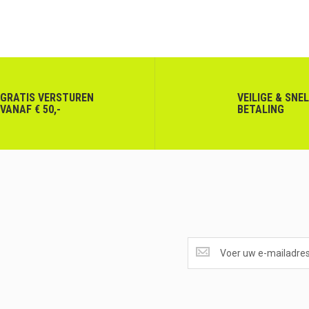
GRATIS VERSTUREN
VEILIGE & SNE
VANAF € 50,-
BETALING
SUPERAANBIEDINGEN
ONTVANGEN?
<br>SCHRIJF
JE
IN.....