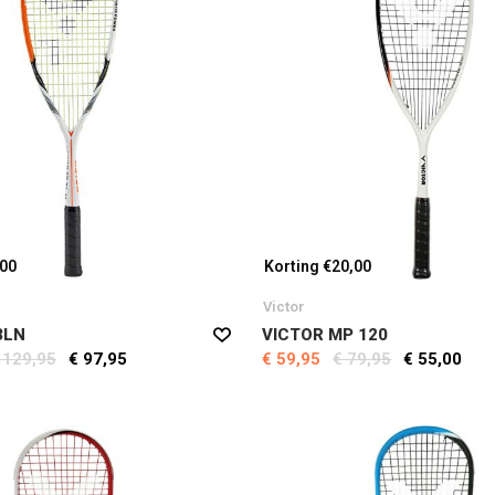
,00
Korting €20,00
Victor
3LN
VICTOR MP 120
 129,95
€ 97,95
€ 59,95
€ 79,95
€ 55,00