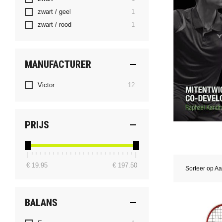
product
zwart / geel
1
product
zwart / rood
1
MANUFACTURER
producten
Victor
12
PRIJS
€ 19.95
€ 197.50
Sorteer op
Aa
BALANS