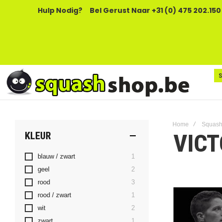
Hulp Nodig?
Bel Gerust Naar +31 (0) 475 202.150
Home
Squash
VIC
KLEUR
product
blauw / zwart
1
producten
geel
2
producten
rood
3
product
rood / zwart
1
producten
wit
2
product
zwart
1