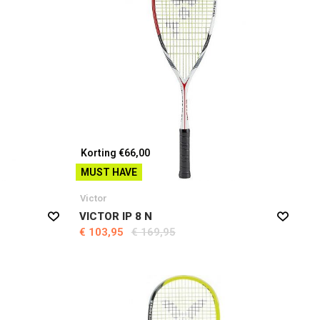
Korting €66,00
MUST HAVE
Victor
VICTOR IP 8 N
€ 103,95
€ 169,95