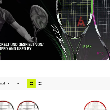
Tonen
ntal
als