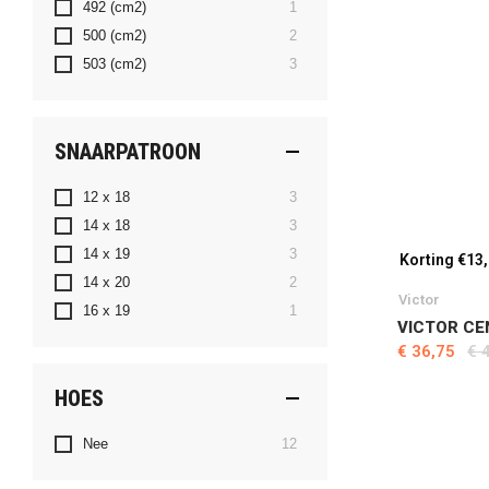
product
492 (cm2)
1
producten
500 (cm2)
2
producten
503 (cm2)
3
SNAARPATROON
producten
12 x 18
3
producten
14 x 18
3
producten
14 x 19
3
Korting €13
producten
14 x 20
2
Victor
product
16 x 19
1
VICTOR CE
€ 36,75
€ 
HOES
producten
Nee
12