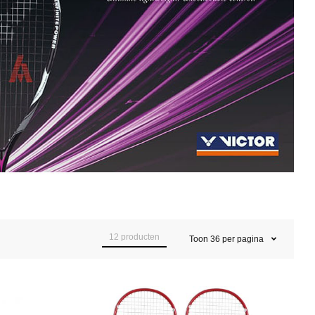
12
producten
Toon
36
per pagina