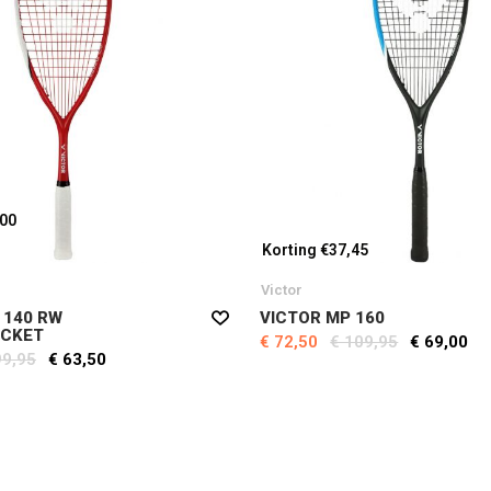
,00
Korting €37,45
Victor
 140 RW
VICTOR MP 160
CKET
€ 72,50
€ 109,95
€ 69,00
99,95
€ 63,50