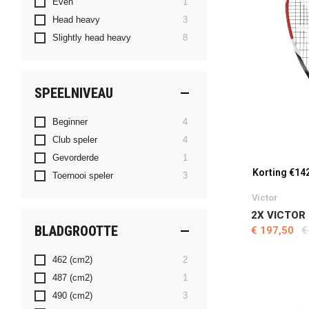
product
Even
1
producten
Head heavy
3
producten
Slightly head heavy
8
SPEELNIVEAU
producten
Beginner
4
producten
Club speler
4
product
Gevorderde
1
Korting €14
producten
Toernooi speler
3
Victor
2X VICTOR 
BLADGROOTTE
€ 197,50
€
producten
462 (cm2)
2
product
487 (cm2)
1
producten
490 (cm2)
3