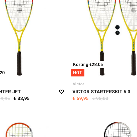
Korting €28,05
,20
HOT
Victor
NTER JET
VICTOR STARTERSKIT 5.0
49,95
€ 33,95
€ 69,95
€ 98,00