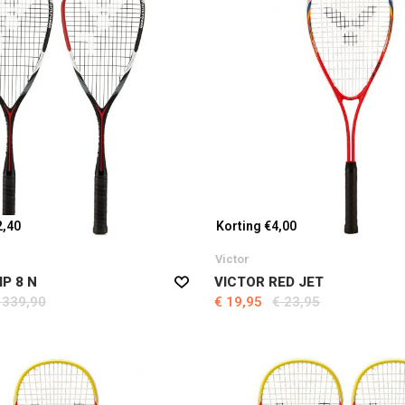
2,40
Korting €4,00
Victor
IP 8 N
VICTOR RED JET
 339,90
€ 19,95
€ 23,95