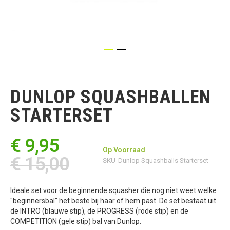
Ga
naar
het
DUNLOP SQUASHBALLEN
begin
van
STARTERSET
de
afbeeldingen-
gallerij
€ 9,95
Op Voorraad
€ 15,00
SKU
Dunlop Squashballs Starterset
Ideale set voor de beginnende squasher die nog niet weet welke
"beginnersbal" het beste bij haar of hem past. De set bestaat uit
de INTRO (blauwe stip), de PROGRESS (rode stip) en de
COMPETITION (gele stip) bal van Dunlop.