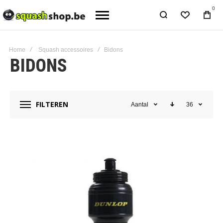
0
Home
Squash accessoires
Bidons
BIDONS
FILTEREN
Aantal
36