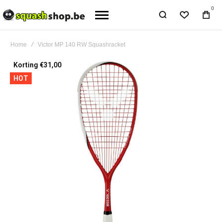
0
Home
Victor MP 140 RW Squashracket
Ga
Korting €31,00
naar
HOT
het
einde
van
de
afbeeldingen-
gallerij