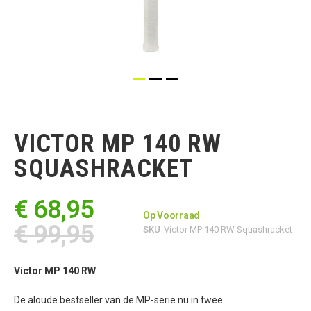
Ga
naar
het
VICTOR MP 140 RW
begin
van
SQUASHRACKET
de
afbeeldingen-
gallerij
€ 68,95
Op Voorraad
€ 99,95
SKU
Victor MP 140 RW Squashracket
Victor MP 140 RW
De aloude bestseller van de MP-serie nu in twee