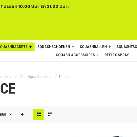
 Tussen 10.00 Uur En 21.00 Uur.
SQUASHRACKETS
SQUASHSCHOENEN
SQUASHBALLEN
SQUASHTAS
SQUASH ACCESSOIRES
REFLEX SPRAY
rackets
Alle Squashrackets
Prince
NCE
Tonen
ntal
als