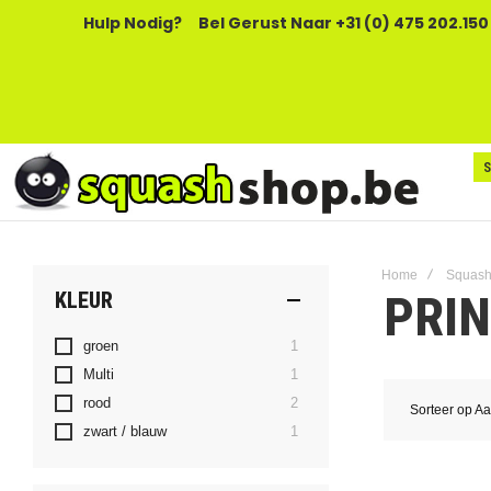
Hulp Nodig?
Bel Gerust Naar +31 (0) 475 202.150
Home
Squash
PRI
KLEUR
product
groen
1
product
Multi
1
producten
rood
2
Sorteer op
Aa
product
zwart / blauw
1