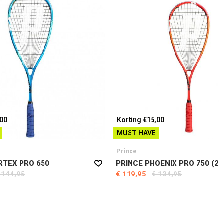
,00
Korting €15,00
MUST HAVE
Prince
RTEX PRO 650
PRINCE PHOENIX PRO 750 (2
 144,95
€ 119,95
€ 134,95