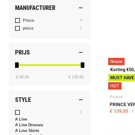
MANUFACTURER
producten
Prince
4
product
prince
1
PRIJS
Nieuw
Korting €50
€ 99.95
€ 139.95
MUST HAVE
HOT
Prince
STYLE
PRINCE VE
€ 139,95
€
product
.
1
A Line
A Line Dresses
A Line Skirts