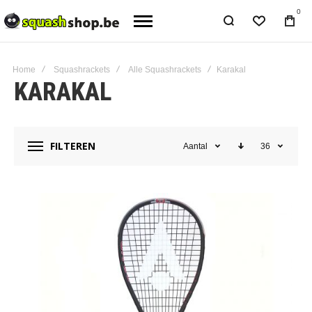
0
Home
Squashrackets
Alle Squashrackets
Karakal
KARAKAL
FILTEREN
Aantal
36