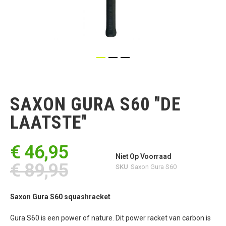
Ga
naar
het
SAXON GURA S60 "DE
begin
van
LAATSTE"
de
afbeeldingen-
gallerij
€ 46,95
Niet Op Voorraad
€ 89,95
SKU
Saxon Gura S60
Saxon Gura S60 squashracket
Gura S60 is een power of nature. Dit power racket van carbon is