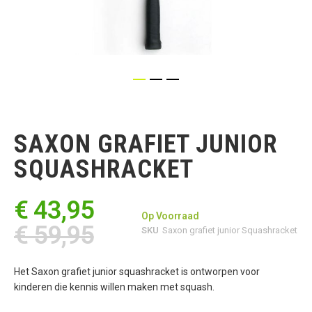
Ga
naar
het
SAXON GRAFIET JUNIOR
begin
van
SQUASHRACKET
de
afbeeldingen-
gallerij
€ 43,95
Op Voorraad
€ 59,95
SKU
Saxon grafiet junior Squashracket
Het Saxon grafiet junior squashracket is ontworpen voor
kinderen die kennis willen maken met squash.