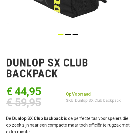
Ga
naar
het
DUNLOP SX CLUB
begin
van
BACKPACK
de
afbeeldingen-
gallerij
€ 44,95
Op Voorraad
€ 59,95
SKU
Dunlop SX Club backpack
De
Dunlop SX Club backpack
is de perfecte tas voor spelers die
op zoek zijn naar een compacte maar toch efficiënte rugzak met
extra ruimte.