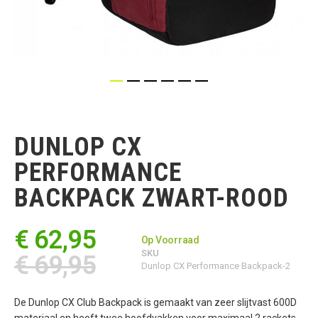
Ga
naar
het
DUNLOP CX
begin
van
PERFORMANCE
de
afbeeldingen-
BACKPACK ZWART-ROOD
gallerij
€ 62,95
Op Voorraad
SKU
€ 69,95
Dunlop CX Performance Backpack-2
De Dunlop CX Club Backpack is gemaakt van zeer slijtvast 600D