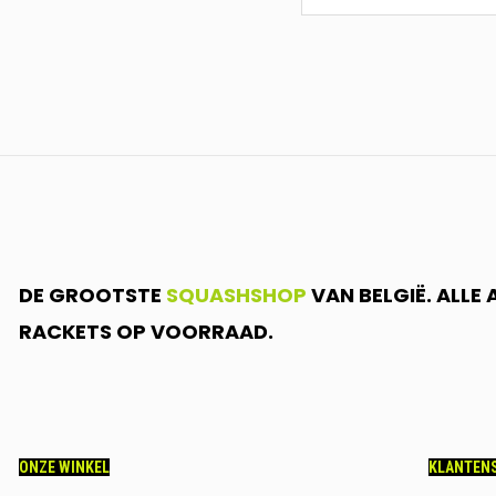
<br>SCHRIJF
JE
IN.....
DE GROOTSTE
SQUASHSHOP
VAN BELGIË. ALLE
RACKETS OP VOORRAAD.
ONZE WINKEL
KLANTENS