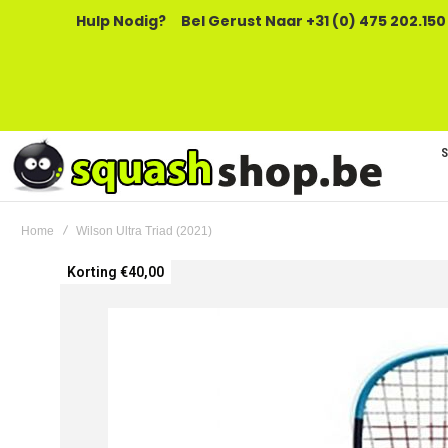
Hulp Nodig?
Bel Gerust Naar +31 (0) 475 202.150
Home
Wilson Ultra Triad (2021)
Ga
Korting €40,00
naar
het
einde
van
de
afbeeldingen-
gallerij