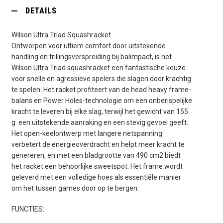
DETAILS
Wilson Ultra Triad Squashracket
Ontworpen voor ultiem comfort door uitstekende
handling en trillingsverspreiding bij balimpact, is het
Wilson Ultra Triad squashracket een fantastische keuze
voor snelle en agressieve spelers die slagen door krachtig
te spelen. Het racket profiteert van de head heavy frame-
balans en Power Holes-technologie om een ​​onberispelijke
kracht te leveren bij elke slag, terwijl het gewicht van 155
g een uitstekende aanraking en een stevig gevoel geeft.
Het open-keelontwerp met langere netspanning
verbetert de energieoverdracht en helpt meer kracht te
genereren, en met een bladgrootte van 490 cm2 biedt
het racket een behoorlijke sweetspot. Het frame wordt
geleverd met een volledige hoes als essentiële manier
om het tussen games door op te bergen.
FUNCTIES: