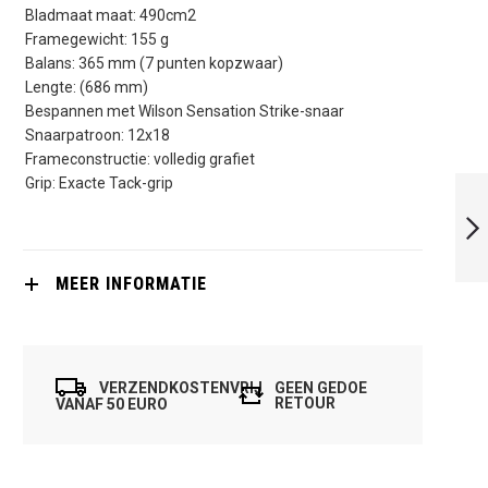
Bladmaat maat: 490cm2
Framegewicht: 155 g
Balans: 365 mm (7 punten kopzwaar)
Lengte: (686 mm)
Bespannen met Wilson Sensation Strike-snaar
Snaarpatroon: 12x18
Frameconstructie: volledig grafiet
WILSON RIPPER
Grip: Exacte Tack-grip
JUNIOR
VOLGENDE
MEER INFORMATIE
VERZENDKOSTENVRIJ
GEEN GEDOE
RETOUR
VANAF 50 EURO