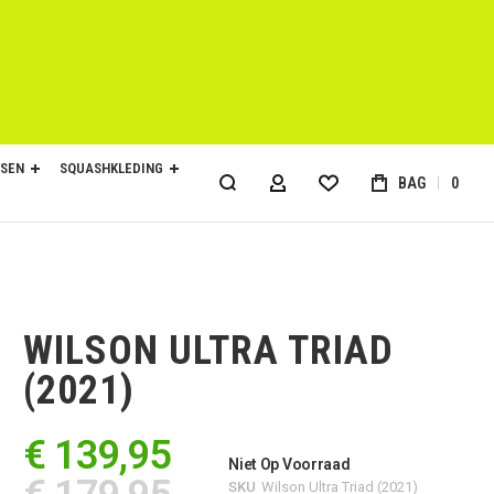
SEN
SQUASHKLEDING
BAG
0
ACCOUNT
WILSON ULTRA TRIAD
(2021)
€ 139,95
Niet Op Voorraad
SKU
Wilson Ultra Triad (2021)