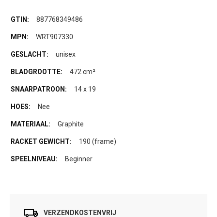
887768349486
WRT907330
unisex
472 cm²
14 x 19
Nee
Graphite
190 (frame)
Beginner
VERZENDKOSTENVRIJ