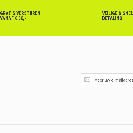
GRATIS VERSTUREN
VEILIGE & SNE
VANAF € 50,-
BETALING
SUPERAANBIEDINGEN
ONTVANGEN?
<br>SCHRIJF
JE
IN.....