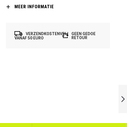
MEER INFORMATIE
VERZENDKOSTENVRIJ
GEEN GEDOE
RETOUR
VANAF 50 EURO
6X DUNLOP
SQUASHBALL
COMPETITION 12X
VOLGENDE