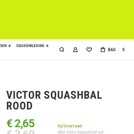
SEN
SQUASHKLEDING
BAG
0
ACCOUNT
VICTOR SQUASHBAL
ROOD
€ 2,65
Op Voorraad
SKU
Victor Squashball red