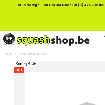
Hulp Nodig?
Bel Gerust Naar +31 (0) 475 202.150
Home
Victor Squashbal Rood
Ga
Korting €1,04
naar
HOT
het
einde
van
de
afbeeldingen-
gallerij