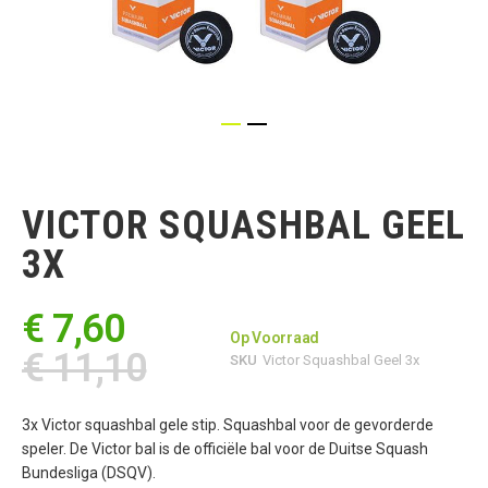
Ga
naar
het
VICTOR SQUASHBAL GEEL
begin
van
3X
de
afbeeldingen-
gallerij
€ 7,60
Op Voorraad
€ 11,10
SKU
Victor Squashbal Geel 3x
3x Victor squashbal gele stip. Squashbal voor de gevorderde
speler. De Victor bal is de officiële bal voor de Duitse Squash
Bundesliga (DSQV).