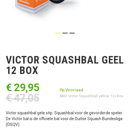
Ga
naar
het
VICTOR SQUASHBAL GEEL
begin
van
12 BOX
de
afbeeldingen-
gallerij
€ 29,95
Op Voorraad
€ 47,05
SKU
Victor Squashball yellow 12x Box
Victor squashbal gele stip. Squashbal voor de gevorderde speler.
De Victor bal is de officiële bal voor de Duitse Squash Bundesliga
(DSQV).