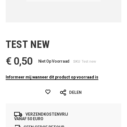
Ga
naar
het
TEST NEW
begin
van
de
€ 0,50
afbeeldingen-
Niet Op Voorraad
SKU
Test new
gallerij
Informeer mij wanneer dit product op voorraad is
DELEN
VERZENDKOSTENVRIJ
VANAF 50 EURO