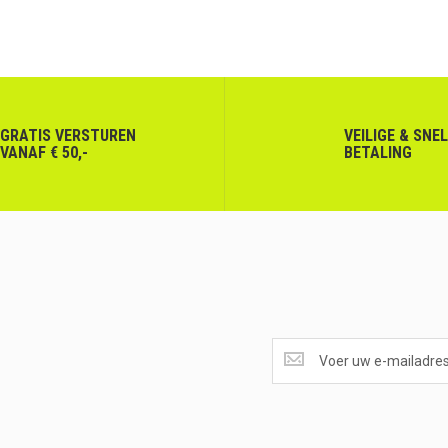
GRATIS VERSTUREN
VEILIGE & SNE
VANAF € 50,-
BETALING
SUPERAANBIEDINGEN
ONTVANGEN?
<br>SCHRIJF
JE
IN.....