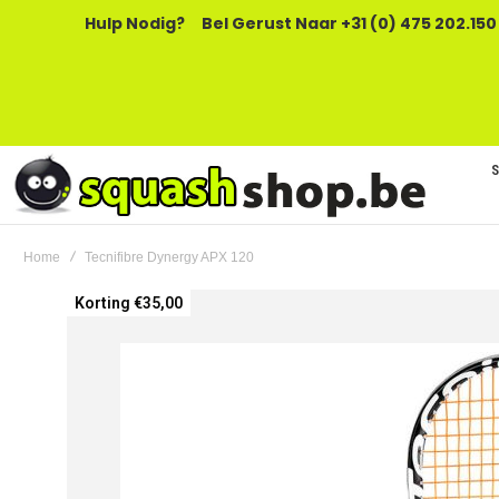
Hulp Nodig?
Bel Gerust Naar +31 (0) 475 202.150
Home
Tecnifibre Dynergy APX 120
Ga
Korting €35,00
naar
het
einde
van
de
afbeeldingen-
gallerij