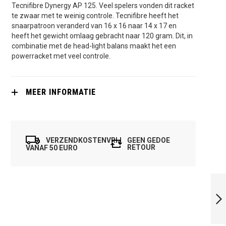
Tecnifibre Dynergy AP 125. Veel spelers vonden dit racket
te zwaar met te weinig controle. Tecnifibre heeft het
snaarpatroon veranderd van 16 x 16 naar 14 x 17 en
heeft het gewicht omlaag gebracht naar 120 gram. Dit, in
combinatie met de head-light balans maakt het een
powerracket met veel controle.
MEER INFORMATIE
VERZENDKOSTENVRIJ
GEEN GEDOE
RETOUR
VANAF 50 EURO
TECNIFIBRE
CARBOFLEX 135 X-
SPEED
VOLGENDE