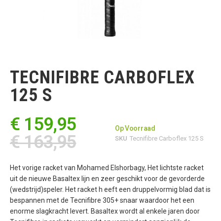
Ga
naar
het
TECNIFIBRE CARBOFLEX
begin
van
125 S
de
afbeeldingen-
gallerij
€ 159,95
Op Voorraad
€ 163,95
SKU
Tecnifibre Carboflex 125 S
Het vorige racket van Mohamed Elshorbagy, Het lichtste racket
uit de nieuwe Basaltex lijn en zeer geschikt voor de gevorderde
(wedstrijd)speler. Het racket h eeft een druppelvormig blad dat is
bespannen met de Tecnifibre 305+ snaar waardoor het een
enorme slagkracht levert. Basaltex wordt al enkele jaren door