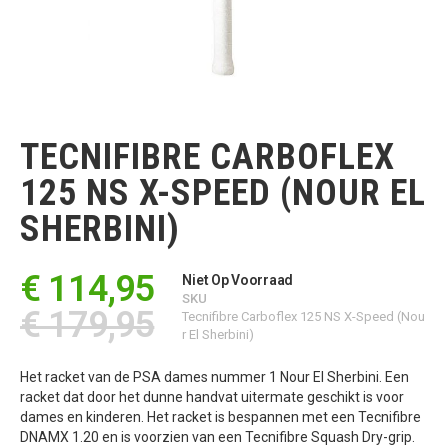
Ga
naar
het
TECNIFIBRE CARBOFLEX
begin
van
125 NS X-SPEED (NOUR EL
de
afbeeldingen-
SHERBINI)
gallerij
€ 114,95
Niet Op Voorraad
SKU
€ 179,95
Tecnifibre Carboflex 125 NS X-Speed (Nou
r El Sherbini)
Het racket van de PSA dames nummer 1 Nour El Sherbini. Een
racket dat door het dunne handvat uitermate geschikt is voor
dames en kinderen. Het racket is bespannen met een Tecnifibre
DNAMX 1.20 en is voorzien van een Tecnifibre Squash Dry-grip.