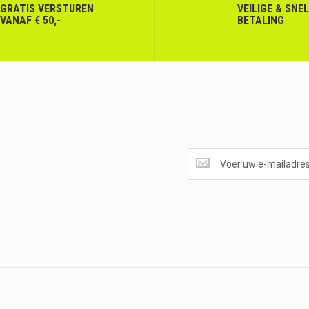
GRATIS VERSTUREN
VEILIGE & SNE
VANAF € 50,-
BETALING
SUPERAANBIEDINGEN
ONTVANGEN?
<br>SCHRIJF
JE
IN.....