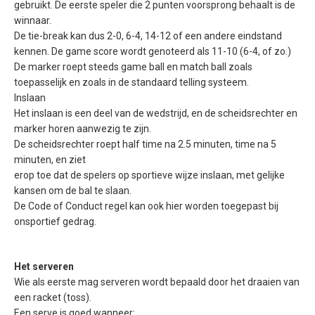
gebruikt. De eerste speler die 2 punten voorsprong behaalt is de
winnaar.
De tie-break kan dus 2-0, 6-4, 14-12 of een andere eindstand
kennen. De game score wordt genoteerd als 11-10 (6-4, of zo.)
De marker roept steeds game ball en match ball zoals
toepasselijk en zoals in de standaard telling systeem.
Inslaan
Het inslaan is een deel van de wedstrijd, en de scheidsrechter en
marker horen aanwezig te zijn.
De scheidsrechter roept half time na 2.5 minuten, time na 5
minuten, en ziet
erop toe dat de spelers op sportieve wijze inslaan, met gelijke
kansen om de bal te slaan.
De Code of Conduct regel kan ook hier worden toegepast bij
onsportief gedrag.
Het serveren
Wie als eerste mag serveren wordt bepaald door het draaien van
een racket (toss).
Een serve is goed wanneer: