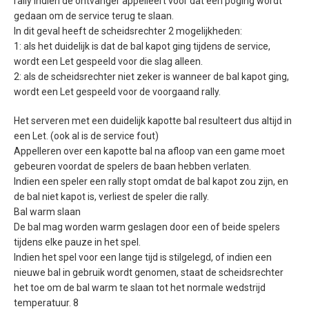
rally indien de ontvanger appelleert voor dat een poging wordt
gedaan om de service terug te slaan.
In dit geval heeft de scheidsrechter 2 mogelijkheden:
1: als het duidelijk is dat de bal kapot ging tijdens de service,
wordt een Let gespeeld voor die slag alleen.
2: als de scheidsrechter niet zeker is wanneer de bal kapot ging,
wordt een Let gespeeld voor de voorgaand rally.
Het serveren met een duidelijk kapotte bal resulteert dus altijd in
een Let. (ook al is de service fout)
Appelleren over een kapotte bal na afloop van een game moet
gebeuren voordat de spelers de baan hebben verlaten.
Indien een speler een rally stopt omdat de bal kapot zou zijn, en
de bal niet kapot is, verliest de speler die rally.
Bal warm slaan
De bal mag worden warm geslagen door een of beide spelers
tijdens elke pauze in het spel.
Indien het spel voor een lange tijd is stilgelegd, of indien een
nieuwe bal in gebruik wordt genomen, staat de scheidsrechter
het toe om de bal warm te slaan tot het normale wedstrijd
temperatuur. 8