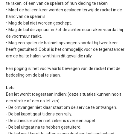
te raken, of een van de spelers of hun kleding te raken.
• Moet de bal een keer worden geslagen terwijl de racket in de
hand van de speler is.
• Mag de bal niet worden geschept.
• Mag de bal de zijmuur en/of de achtermuur raken voordat hij
de voormuur raakt.
• Mag een speler de bal niet opvangen voordat hij twee keer
heeft gestuiterd. Ook al is het onmogelijk voor de tegenstander
om de bal te halen, wint hij in dit geval die rally.
Een poging is: het voorwaarts bewegen van de racket met de
bedoeling om de bal te slaan.
Lets
Een let wordt toegestaan indien: (deze situaties kunnen nooit
een stroke of een no let zijn)
- De ontvanger niet klaar staat om de service te ontvangen.
- De bal kapot gaat tijdens een rally.
- De scheidsrechter niet zeker is over een appèl.
- De bal uitgaat na te hebben gestuiterd.
- De bal vast komt te zitten in een deel van het spelgebied,