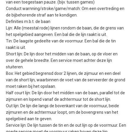
van een toegestaan pauze. (bijv. tussen games)
Conduct warnning/stroke/game/match: Om een overtreding en
de bijbehorende straf aan te kondigen.
Definities m.b.t. de baan
Lijn: Alle (meestal rode) lijnen rondom de baan, die de grens van
het spelgebied aangeven. Een bal die de lijn raakt is uit.
Tin: De laagste gedeelte van de voormuur. Een bal die de tin
raakt is uit.
Short lijn: De lijn door het midden van de baan, op de vloer en
over de gehele breedte. Een service moet achter deze lijn
stuiteren.
Box: Het gebied begrensd door 2 lijnen, de zijmuur en een deel
van de short lijn, waarbinnen de voet van de serveerder de grond
moet raken bij het opslaan.
Half court lijn: De lijn door het midden van de baan, parallel tot de
zijmuren en lopend vanaf de achtermuur tot de short lijn.
Out lijn: De lijn die langs de bovenkant van de voormuur, beide
zijmuren en de achtermuur loopt, om de bovengrens van het
spelgebied aan te geven.
Service lijn: De lijn tussen de tin en de out lijn op de voormuur. Een
goede service moet de voormuur raken boven deze lijn.