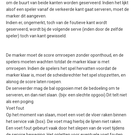
om de buurt van beide kanten worden geserveerd. Indien het lijkt
alsof een speler vanaf de verkeerde kant gaat serveren, moet de
marker dit aangeven.
Indien er, ongemerkt, toch van de foutieve kant wordt
geserveerd, wordt bij de volgende serve (inden door de zelfde
speler) toch van kant gewisseld.
De marker moet de score omroepen zonder oponthoud, en de
spelers moeten wachten totdat de marker klaar is met
omroepen. Indien de spelers het spel hervatten voordat de
marker klaar is, moet de scheidsrechter het spel stopzetten, en
alsnog de score laten roepen.
De serveerder mag de bal opgooien met de bedoeling om te
serveren, en dan niet slaan. (bijv. een slechte opgooi) Dit telt niet
als een poging.
Voet fout
Op het moment van slaan, moet een voet de vloer raken binnen
het service vak (box). Die voet mag hierbij de lijnen niet raken.
Een voet fout gebeurt vaak door het slepen van de voet tijdens
de service beweging. Het opletten voor eventuele voet fouten