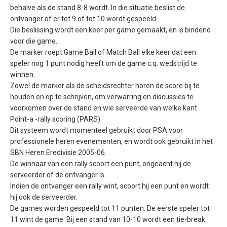
behalve als de stand 8-8 wordt. In die situatie beslist de
ontvanger of er tot 9 of tot 10 wordt gespeeld.
Die beslissing wordt een keer per game gemaakt, en is bindend
voor die game.
De marker roept Game Ball of Match Ball elke keer dat een
speler nog 1 punt nodig heeft om de game c.q. wedstrijd te
winnen.
Zowel de marker als de scheidsrechter horen de score bij te
houden en op te schrijven, om verwarring en discussies te
voorkomen over de stand en wie serveerde van welke kant.
Point-a -rally scoring (PARS)
Dit systeem wordt momenteel gebruikt door PSA voor
professionele heren evenementen, en wordt ook gebruikt in het
SBN Heren Eredivisie 2005-06.
De winnaar van een rally scoort een punt, ongeacht hij de
serveerder of de ontvanger is.
Indien de ontvanger een rally wint, scoort hij een punt en wordt
hij ook de serveerder.
De games worden gespeeld tot 11 punten. De eerste speler tot
11 wint de game. Bij een stand van 10-10 wordt een tie-break