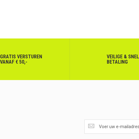
GRATIS VERSTUREN
VEILIGE & SNE
VANAF € 50,-
BETALING
SUPERAANBIEDINGEN
ONTVANGEN?
<br>SCHRIJF