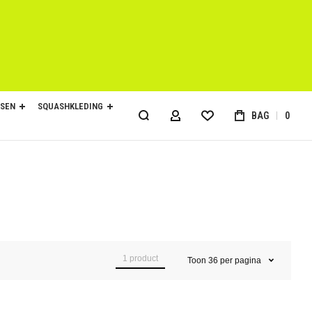
SEN
SQUASHKLEDING
BAG
0
ACCOUNT
1
product
Toon
36
per pagina