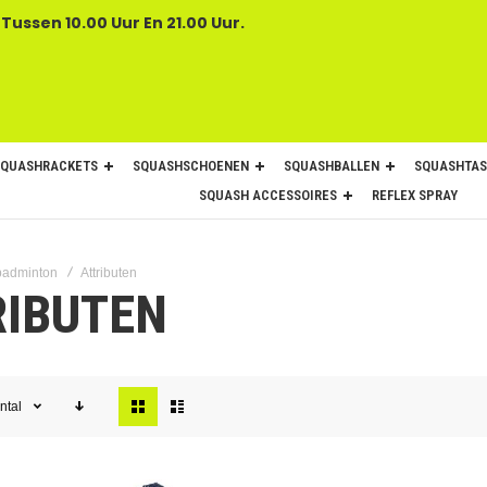
 Tussen 10.00 Uur En 21.00 Uur.
SQUASHRACKETS
SQUASHSCHOENEN
SQUASHBALLEN
SQUASHTAS
SQUASH ACCESSOIRES
REFLEX SPRAY
adminton
Attributen
RIBUTEN
Tonen
ntal
als