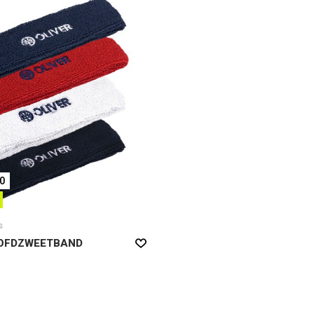
00
s
OOFDZWEETBAND