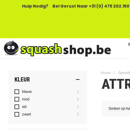
Hulp Nodig?
Bel Gerust Naar +31 (0) 475 202.150
Home
Speedb
ATT
KLEUR
product
blauw
1
product
rood
1
product
wit
1
Sorteer op
Aa
product
zwart
1