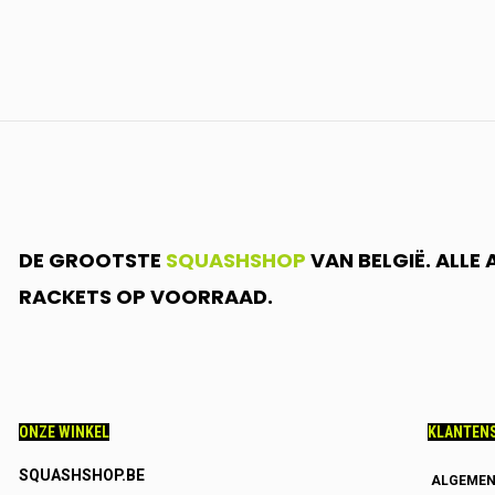
JE
IN.....
DE GROOTSTE
SQUASHSHOP
VAN BELGIË. ALLE
RACKETS OP VOORRAAD.
ONZE WINKEL
KLANTENS
SQUASHSHOP.BE
ALGEMEN