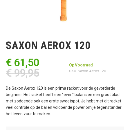
Ga
naar
het
SAXON AEROX 120
begin
van
de
€ 61,50
afbeeldingen-
Op Voorraad
gallerij
€ 99,95
SKU
Saxon Aerox 120
De Saxon Aerox 120 is een prima racket voor de gevorderde
beginner. Het racket heeft een "even" balans en een groot blad
met zodoende ook een grote sweetspot. Je hebt met dit racket
veel controle op de bal en voldoende power om je tegenstander
het leven zuur te maken.