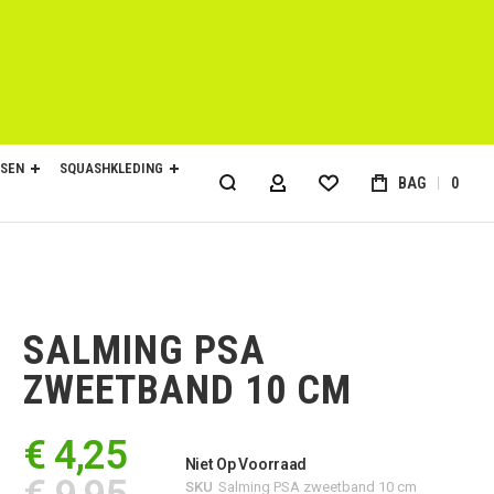
SEN
SQUASHKLEDING
BAG
0
ACCOUNT
SALMING PSA
ZWEETBAND 10 CM
€ 4,25
Niet Op Voorraad
SKU
Salming PSA zweetband 10 cm