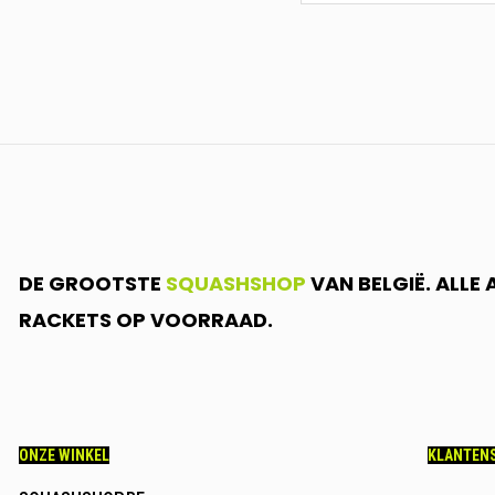
<br>SCHRIJF
JE
IN.....
DE GROOTSTE
SQUASHSHOP
VAN BELGIË. ALLE
RACKETS OP VOORRAAD.
ONZE WINKEL
KLANTENS