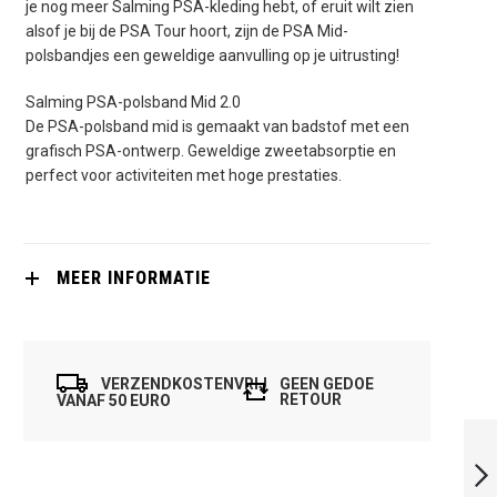
je nog meer Salming PSA-kleding hebt, of eruit wilt zien
alsof je bij de PSA Tour hoort, zijn de PSA Mid-
polsbandjes een geweldige aanvulling op je uitrusting!
Salming PSA-polsband Mid 2.0
De PSA-polsband mid is gemaakt van badstof met een
grafisch PSA-ontwerp. Geweldige zweetabsorptie en
perfect voor activiteiten met hoge prestaties.
MEER INFORMATIE
VERZENDKOSTENVRIJ
GEEN GEDOE
RETOUR
VANAF 50 EURO
SALMING
ZWEETBAND XL 11
CM. ZWART / GEEL