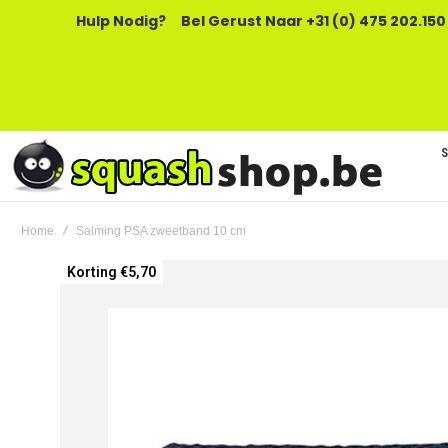
Hulp Nodig?
Bel Gerust Naar +31 (0) 475 202.150
Home
Salming PSA zweetband 10 cm
Ga
Korting €5,70
naar
het
einde
van
de
afbeeldingen-
gallerij