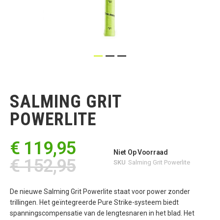
Ga
naar
het
SALMING GRIT
begin
van
POWERLITE
de
afbeeldingen-
gallerij
€ 119,95
Niet Op Voorraad
€ 152,95
SKU
Salming Grit Powerlite
De nieuwe Salming Grit Powerlite staat voor power zonder
trillingen. Het geïntegreerde Pure Strike-systeem biedt
spanningscompensatie van de lengtesnaren in het blad. Het