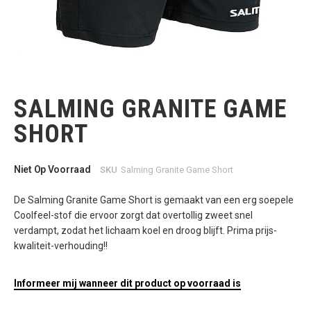
Ga
naar
het
SALMING GRANITE GAME
begin
van
SHORT
de
afbeeldingen-
gallerij
Niet Op Voorraad
SKU
Salming Granite Game Short
De Salming Granite Game Short is gemaakt van een erg soepele
Coolfeel-stof die ervoor zorgt dat overtollig zweet snel
verdampt, zodat het lichaam koel en droog blijft. Prima prijs-
kwaliteit-verhouding!!
Informeer mij wanneer dit product op voorraad is