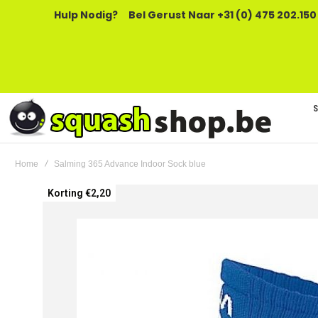
Hulp Nodig?
Bel Gerust Naar +31 (0) 475 202.150
Home
Salming 365 Advance Indoor Sock blue
Ga
Korting €2,20
naar
het
einde
van
de
afbeeldingen-
gallerij