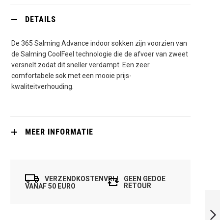
DETAILS
De 365 Salming Advance indoor sokken zijn voorzien van
de Salming CoolFeel technologie die de afvoer van zweet
versnelt zodat dit sneller verdampt. Een zeer
comfortabele sok met een mooie prijs-
kwaliteitverhouding.
MEER INFORMATIE
VERZENDKOSTENVRIJ
GEEN GEDOE
RETOUR
VANAF 50 EURO
SALMING 365
ADVANCE INDOOR
SOCK GREEN