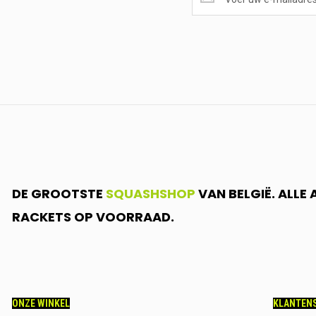
ONTVANGEN?
<br>SCHRIJF
JE
IN.....
DE GROOTSTE
SQUASHSHOP
VAN BELGIË. ALLE
RACKETS OP VOORRAAD.
ONZE WINKEL
KLANTENS