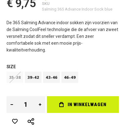
€ 9,75
SKU
Salming 365 Advance Indoor Sock blue
De 365 Salming Advance indoor sokken zijn voorzien van
de Salming CoolFeel technologie die de afvoer van zweet
versnelt zodat dit sneller verdampt. Een zeer
comfortabele sok met een mooie prijs-
kwaliteitverhouding.
SIZE
35-38
39-42
43-46
46-49
IN WINKELWAGEN