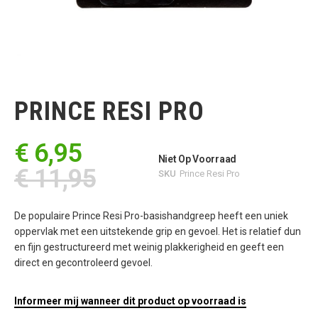
Ga
naar
het
PRINCE RESI PRO
begin
van
de
€ 6,95
afbeeldingen-
Niet Op Voorraad
gallerij
€ 11,95
SKU
Prince Resi Pro
De populaire Prince Resi Pro-basishandgreep heeft een uniek
oppervlak met een uitstekende grip en gevoel. Het is relatief dun
en fijn gestructureerd met weinig plakkerigheid en geeft een
direct en gecontroleerd gevoel.
Informeer mij wanneer dit product op voorraad is