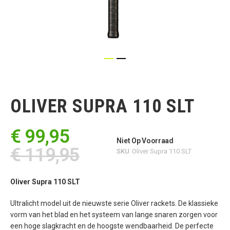
Ga
naar
het
OLIVER SUPRA 110 SLT
begin
van
de
€ 99,95
afbeeldingen-
Niet Op Voorraad
gallerij
€ 119,95
SKU
Oliver Supra 110 SLT
Oliver Supra 110 SLT
Ultralicht model uit de nieuwste serie Oliver rackets. De klassieke
vorm van het blad en het systeem van lange snaren zorgen voor
een hoge slagkracht en de hoogste wendbaarheid. De perfecte