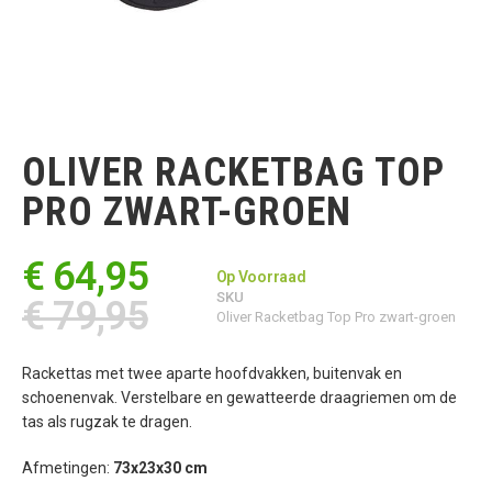
Ga
naar
het
OLIVER RACKETBAG TOP
begin
van
PRO ZWART-GROEN
de
afbeeldingen-
gallerij
€ 64,95
Op Voorraad
SKU
€ 79,95
Oliver Racketbag Top Pro zwart-groen
Rackettas met twee aparte hoofdvakken, buitenvak en
schoenenvak. Verstelbare en gewatteerde draagriemen om de
tas als rugzak te dragen.
Afmetingen:
73x23x30 cm