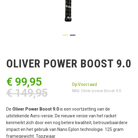
Ga
naar
het
OLIVER POWER BOOST 9.0
begin
van
de
€ 99,95
afbeeldingen-
Op Voorraad
gallerij
€ 149,95
SKU
Oliver power Boost 9.0
De
Oliver Power Boost 9.0
is een voortzetting van de
uitstekende Aero-versie. De nieuwe versie van het racket
kenmerkt zich door een nog betere kwaliteit, betrouwbaardere
impact en het gebruik van Nano Eplon technologie. 125 gram
framegewicht. Topzwaar.