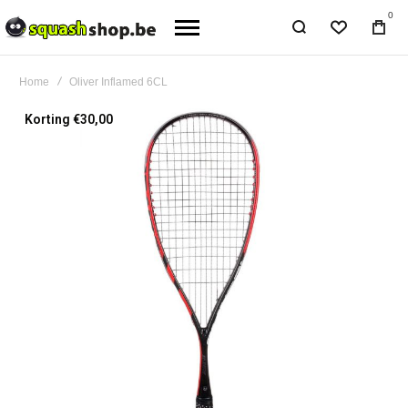
0
Home
Oliver Inflamed 6CL
Ga
Korting €30,00
naar
het
einde
van
de
afbeeldingen-
gallerij