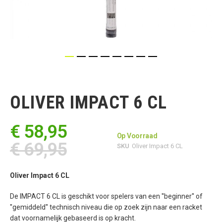
Ga
naar
het
OLIVER IMPACT 6 CL
begin
van
de
€ 58,95
afbeeldingen-
Op Voorraad
gallerij
€ 69,95
SKU
Oliver Impact 6 CL
Oliver Impact 6 CL
De IMPACT 6 CL is geschikt voor spelers van een ''beginner'' of
''gemiddeld'' technisch niveau die op zoek zijn naar een racket
dat voornamelijk gebaseerd is op kracht.