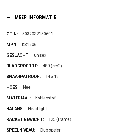
MEER INFORMATIE
5032032150601
KS1506
unisex
480 (cm2)
14 x 19
Nee
Kohlenstof
Head light
125 (frame)
Club speler