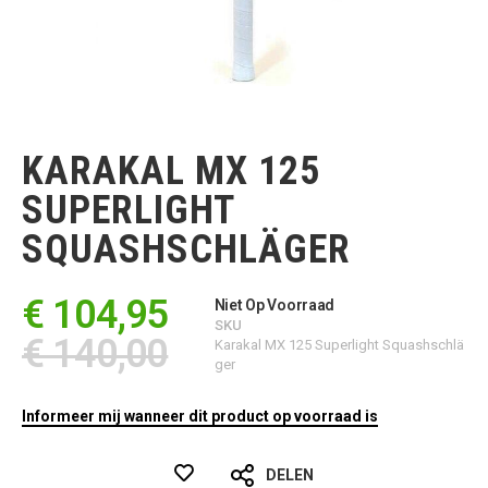
Ga
naar
het
KARAKAL MX 125
begin
van
SUPERLIGHT
de
afbeeldingen-
SQUASHSCHLÄGER
gallerij
€ 104,95
Niet Op Voorraad
SKU
€ 140,00
Karakal MX 125 Superlight Squashschlä
ger
Informeer mij wanneer dit product op voorraad is
DELEN