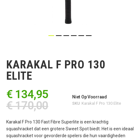
Ga
naar
het
KARAKAL F PRO 130
begin
van
ELITE
de
afbeeldingen-
gallerij
€ 134,95
Niet Op Voorraad
€ 170,00
SKU
Karakal F Pro 130 Elite
Karakal F Pro 130 Fast Fibre Superlite is een krachtig
squashracket dat een grotere Sweet Spot biedt. Het is een ideaal
squashracket voor gevorderde spelers die hun vaardigheden