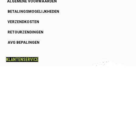
ALGEMENE VOORWAARDEN
BETALINGSMOGELIJKHEDEN
VERZENDKOSTEN
RETOURZENDINGEN
AVG BEPALINGEN
KLANTENSERVICE
OVER ONS
GARANTIE
HOE SNEL HEB IK MIJN BESTELLING
SQUASHRACKET ADVIES
SQUASHSCHOENEN ADVIES