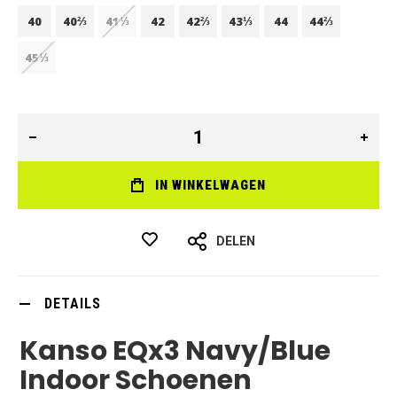
40
40⅔
41⅓
42
42⅔
43⅓
44
44⅔
45⅓
IN WINKELWAGEN
DELEN
DETAILS
Kanso EQx3 Navy/Blue
Indoor Schoenen