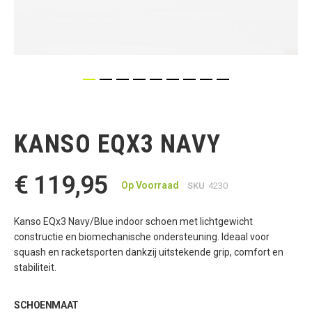
Ga
naar
het
KANSO EQX3 NAVY
begin
van
de
€ 119,95
afbeeldingen-
Op Voorraad
SKU
4230
gallerij
Kanso EQx3 Navy/Blue indoor schoen met lichtgewicht
constructie en biomechanische ondersteuning. Ideaal voor
squash en racketsporten dankzij uitstekende grip, comfort en
stabiliteit.
SCHOENMAAT