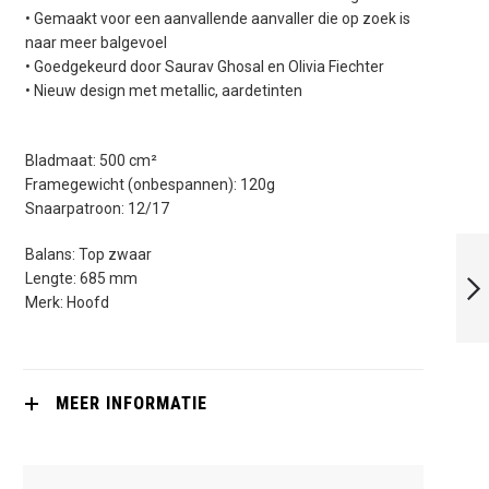
• Gemaakt voor een aanvallende aanvaller die op zoek is
naar meer balgevoel
• Goedgekeurd door Saurav Ghosal en Olivia Fiechter
• Nieuw design met metallic, aardetinten
Bladmaat: 500 cm²
Framegewicht (onbespannen): 120g
Snaarpatroon: 12/17
HEAD GRAPHENE
Balans: Top zwaar
360 SPEED 135
Lengte: 685 mm
SLIMBODY
Merk: Hoofd
VOLGENDE
MEER INFORMATIE