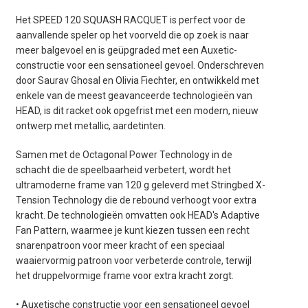
Het SPEED 120 SQUASH RACQUET is perfect voor de
aanvallende speler op het voorveld die op zoek is naar
meer balgevoel en is geüpgraded met een Auxetic-
constructie voor een sensationeel gevoel. Onderschreven
door Saurav Ghosal en Olivia Fiechter, en ontwikkeld met
enkele van de meest geavanceerde technologieën van
HEAD, is dit racket ook opgefrist met een modern, nieuw
ontwerp met metallic, aardetinten.
Samen met de Octagonal Power Technology in de
schacht die de speelbaarheid verbetert, wordt het
ultramoderne frame van 120 g geleverd met Stringbed X-
Tension Technology die de rebound verhoogt voor extra
kracht. De technologieën omvatten ook HEAD's Adaptive
Fan Pattern, waarmee je kunt kiezen tussen een recht
snarenpatroon voor meer kracht of een speciaal
waaiervormig patroon voor verbeterde controle, terwijl
het druppelvormige frame voor extra kracht zorgt.
• Auxetische constructie voor een sensationeel gevoel