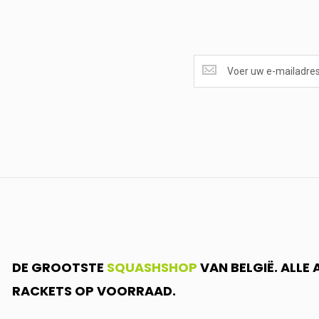
SUPERAANBIEDINGEN
ONTVANGEN?
<br>SCHRIJF
JE
IN.....
DE GROOTSTE
SQUASHSHOP
VAN BELGIË. ALLE
RACKETS OP VOORRAAD.