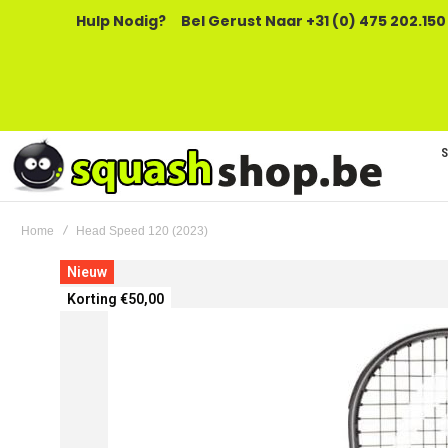
Hulp Nodig?
Bel Gerust Naar +31 (0) 475 202.150
Home
Head Speed 120 (2023)
Ga
Nieuw
naar
Korting €50,00
het
einde
van
de
afbeeldingen-
gallerij