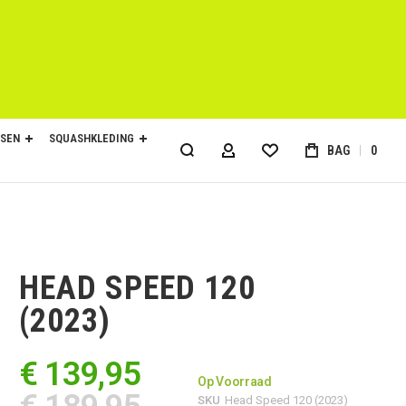
SEN
SQUASHKLEDING
BAG
0
ACCOUNT
HEAD SPEED 120
(2023)
€ 139,95
Op Voorraad
SKU
Head Speed 120 (2023)