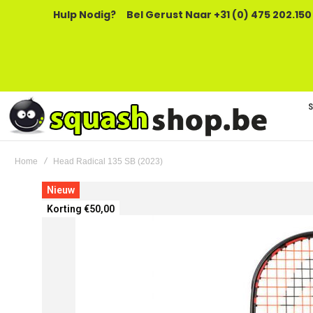
Hulp Nodig?
Bel Gerust Naar +31 (0) 475 202.150
Home
Head Radical 135 SB (2023)
Ga
Nieuw
naar
Korting €50,00
het
einde
van
de
afbeeldingen-
gallerij