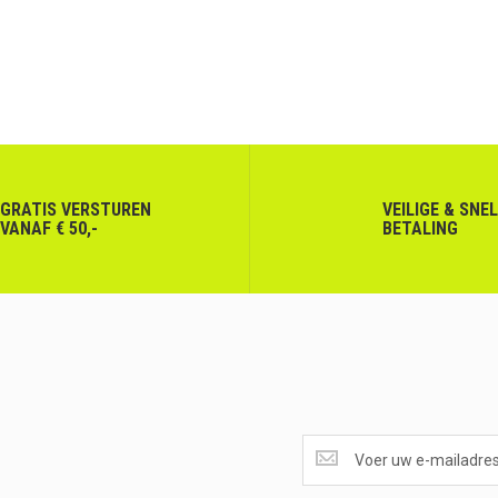
GRATIS VERSTUREN
VEILIGE & SNE
VANAF € 50,-
BETALING
SUPERAANBIEDINGEN
ONTVANGEN?
<br>SCHRIJF