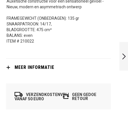
Auxetische constructie voor een sensationeel gevoel
-
Nieuw, modern en asymmetrisch ontwerp
FRAMEGEWICHT (ONBEDRAGEN): 135 gr
SNAARPATROON: 14/17,
BLADGROOTTE: 475 cm²
BALANS: even
ITEM # 210022
HEAD RADICAL
120 SB (2023)
MEER INFORMATIE
VOLGENDE
VERZENDKOSTENVRIJ
GEEN GEDOE
RETOUR
VANAF 50 EURO