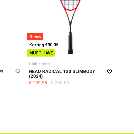
Nieuw
Korting €90,05
MUST HAVE
Club speler
Head
DY
HEAD RADICAL 120 SLIMBODY
HEAD 
(2024)
(2025
€ 109,95
€ 200,00
€ 124