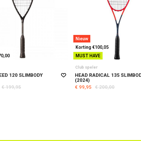
Nieuw
Korting €100,05
70,00
MUST HAVE
Club speler
EED 120 SLIMBODY
HEAD RADICAL 135 SLIMBO
(2024)
€ 199,95
€ 99,95
€ 200,00