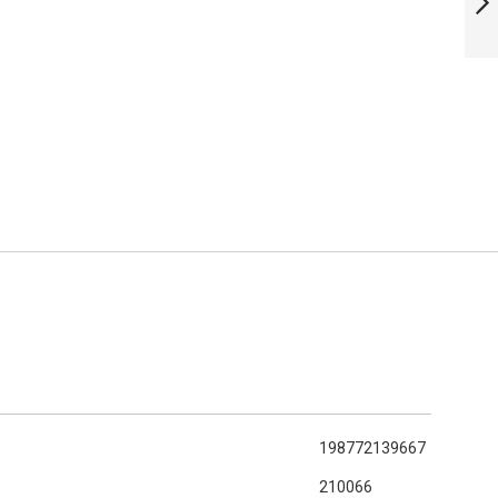
VOLGENDE
198772139667
210066