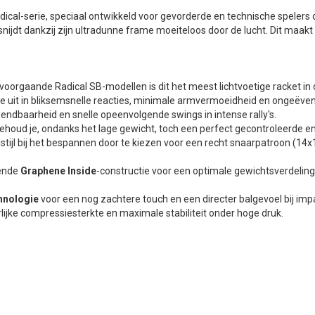
dical-serie, speciaal ontwikkeld voor gevorderde en technische spelers di
 snijdt dankzij zijn ultradunne frame moeiteloos door de lucht. Dit maakt
voorgaande Radical SB-modellen is dit het meest lichtvoetige racket in
e uit in bliksemsnelle reacties, minimale armvermoeidheid en ongeëven
dbaarheid en snelle opeenvolgende swings in intense rally's.
oud je, ondanks het lage gewicht, toch een perfect gecontroleerde en 
lstijl bij het bespannen door te kiezen voor een recht snaarpatroon (1
kende
Graphene Inside
-constructie voor een optimale gewichtsverdeling
chnologie
voor een nog zachtere touch en een directer balgevoel bij im
ijke compressiesterkte en maximale stabiliteit onder hoge druk.