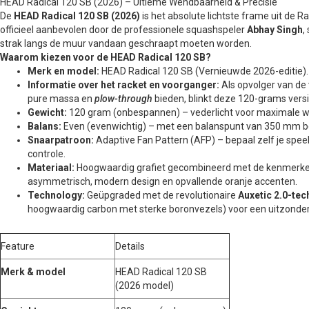
HEAD Radical 120 SB (2026) – Ultieme Wendbaarheid & Precisie
De
HEAD Radical 120 SB (2026)
is het absolute lichtste frame uit de Ra
officieel aanbevolen door de professionele squashspeler
Abhay Singh
,
strak langs de muur vandaan geschraapt moeten worden.
Waarom kiezen voor de HEAD Radical 120 SB?
Merk en model:
HEAD Radical 120 SB (Vernieuwde 2026-editie).
Informatie over het racket en voorganger:
Als opvolger van de 
pure massa en
plow-through
bieden, blinkt deze 120-grams versi
Gewicht:
120 gram (onbespannen) – vederlicht voor maximale wen
Balans:
Even (evenwichtig) – met een balanspunt van 350 mm beh
Snaarpatroon:
Adaptive Fan Pattern (AFP) – bepaal zelf je spee
controle.
Materiaal:
Hoogwaardig grafiet gecombineerd met de kenmer
asymmetrisch, modern design en opvallende oranje accenten.
Technology:
Geüpgraded met de revolutionaire
Auxetic 2.0-te
hoogwaardig carbon met sterke boronvezels) voor een uitzonderl
Feature
Details
Merk & model
HEAD Radical 120 SB
(2026 model)