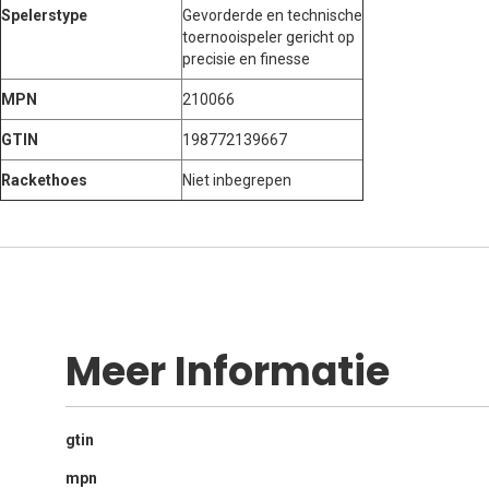
Spelerstype
Gevorderde en technische
toernooispeler gericht op
precisie en finesse
MPN
210066
GTIN
198772139667
Rackethoes
Niet inbegrepen
Meer Informatie
Meer
gtin
informatie
mpn