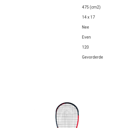
475 (cm2)
14 x 17
Nee
Even
120
Gevorderde