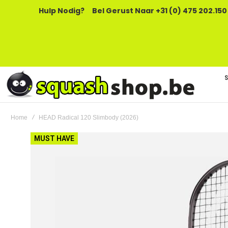
Hulp Nodig?
Bel Gerust Naar +31 (0) 475 202.150
Home
HEAD Radical 120 Slimbody (2026)
Ga
MUST HAVE
naar
het
einde
van
de
afbeeldingen-
gallerij