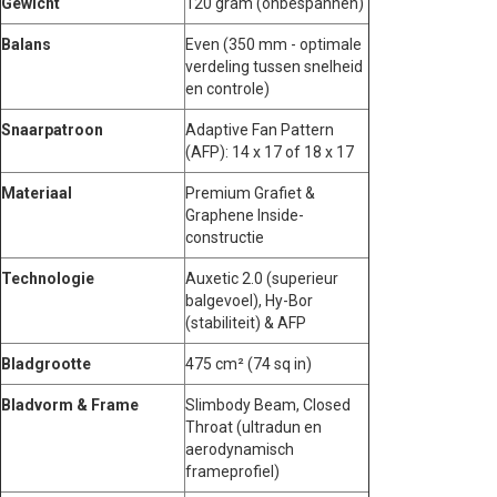
Gewicht
120 gram (onbespannen)
Balans
Even (350 mm - optimale
verdeling tussen snelheid
en controle)
Snaarpatroon
Adaptive Fan Pattern
(AFP): 14 x 17 of 18 x 17
Materiaal
Premium Grafiet &
Graphene Inside-
constructie
Technologie
Auxetic 2.0 (superieur
balgevoel), Hy-Bor
(stabiliteit) & AFP
Bladgrootte
475 cm² (74 sq in)
Bladvorm & Frame
Slimbody Beam, Closed
Throat (ultradun en
aerodynamisch
frameprofiel)