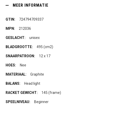
MEER INFORMATIE
724794709337
212036
unisex
495 (cm2)
12 x 17
Nee
Graphite
Head light
145 (frame)
Beginner