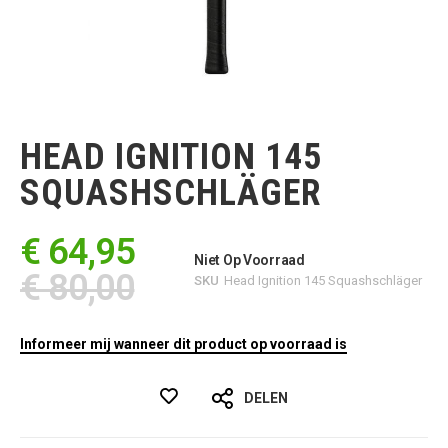
Ga
naar
het
HEAD IGNITION 145
begin
van
SQUASHSCHLÄGER
de
afbeeldingen-
gallerij
€ 64,95
Niet Op Voorraad
€ 80,00
SKU
Head Ignition 145 Squashschläger
Informeer mij wanneer dit product op voorraad is
DELEN