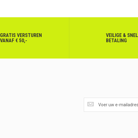
GRATIS VERSTUREN
VEILIGE & SNE
VANAF € 50,-
BETALING
SUPERAANBIEDINGEN
ONTVANGEN?
<br>SCHRIJF
JE
IN.....