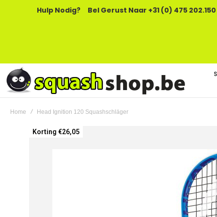
Hulp Nodig?
Bel Gerust Naar +31 (0) 475 202.150
Home
Head Ignition 120 Squashschläger
Ga
Korting €26,05
naar
het
einde
van
de
afbeeldingen-
gallerij