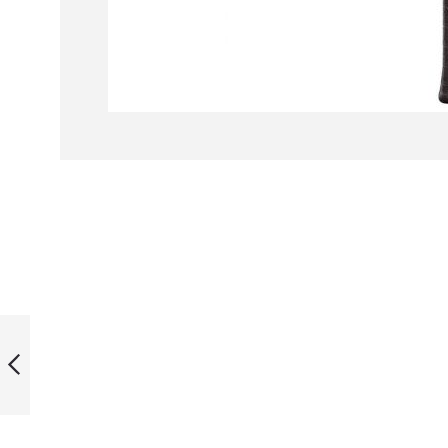
Ga
naar
het
begin
van
de
afbeeldingen-
gallerij
HEAD GRAPHENE
TOUCH SPEED 120
SLIMBODY
VORIGE