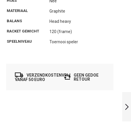
HOES
Nee
MATERIAAL
Graphite
BALANS
Head heavy
RACKET GEWICHT
120 (frame)
SPEELNIVEAU
Toernooi speler
VERZENDKOSTENVRIJ
GEEN GEDOE
RETOUR
VANAF 50 EURO
HEAD IGNITION
135
SQUASHSCHLÄGER
VOLGENDE