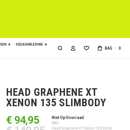
SEN
SQUASHKLEDING
BAG
0
ACCOUNT
HEAD GRAPHENE XT
XENON 135 SLIMBODY
€ 94,95
Niet Op Voorraad
SKU
Head Graphene XT Xenon 135 Slimb