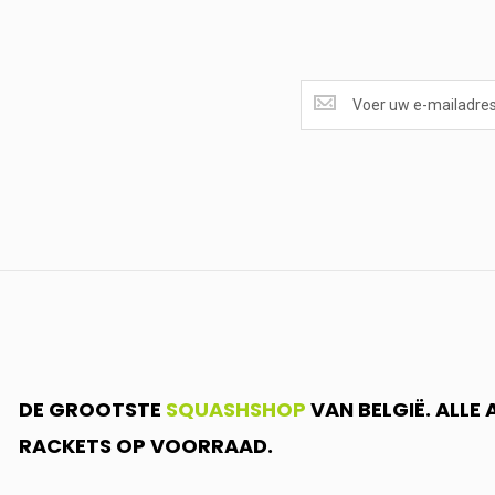
SUPERAANBIEDINGEN
ONTVANGEN?
<br>SCHRIJF
JE
IN.....
DE GROOTSTE
SQUASHSHOP
VAN BELGIË. ALLE
RACKETS OP VOORRAAD.