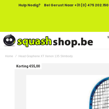
Hulp Nodig?
Bel Gerust Naar +31 (0) 475 202.150
Home
Head Graphene XT Xenon 135 Slimbody
Ga
Korting €55,00
naar
het
einde
van
de
afbeeldingen-
gallerij