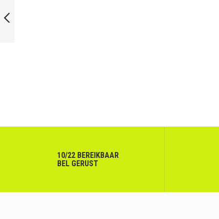
XT XENON 120
SLIMBODY
VORIGE
10/22 BEREIKBAAR
BEL GERUST