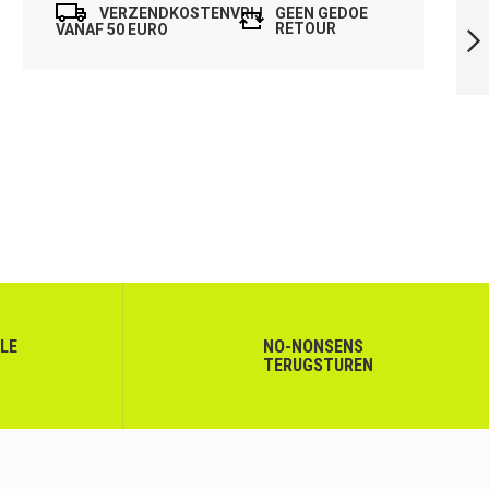
VERZENDKOSTENVRIJ
GEEN GEDOE
TOUCH SPEED 120
RETOUR
VANAF 50 EURO
SLIMBODY
VOLGENDE
LLE
NO-NONSENS
TERUGSTUREN