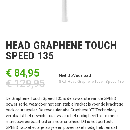
Ga
naar
het
HEAD GRAPHENE TOUCH
begin
van
SPEED 135
de
afbeeldingen-
gallerij
€ 84,95
Niet Op Voorraad
€ 129,95
SKU
Head Graphene Touch Speed 135
De Graphene Touch Speed 135 is de zwaarste van de SPEED
power serie, waardoor het een stabiel racket is voor de krachtige
back court speler. De revolutionaire Graphene XT Technology
verplaatst het gewicht naar waar u het nodig heeft voor meer
manoeuvreerbaarheid en meer snelheid. Dit is het perfecte
SPEED-racket voor je als je een powerraket nodig hebt en dat