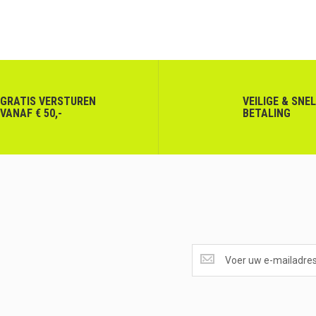
GRATIS VERSTUREN
VEILIGE & SNE
VANAF € 50,-
BETALING
SUPERAANBIEDINGEN
ONTVANGEN?
<br>SCHRIJF
JE
IN.....