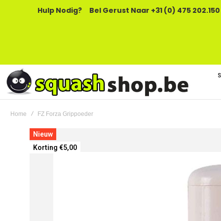
Hulp Nodig?
Bel Gerust Naar +31 (0) 475 202.150
Home
FZ Forza Grippoeder
Ga
Nieuw
naar
Korting €5,00
het
einde
van
de
afbeeldingen-
gallerij