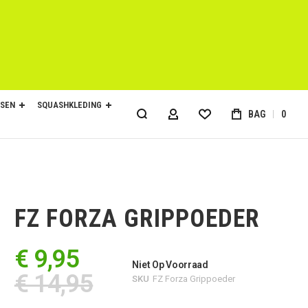
SEN
SQUASHKLEDING
BAG
0
ACCOUNT
FZ FORZA GRIPPOEDER
€ 9,95
Niet Op Voorraad
€ 14,95
SKU
FZ Forza Grippoeder