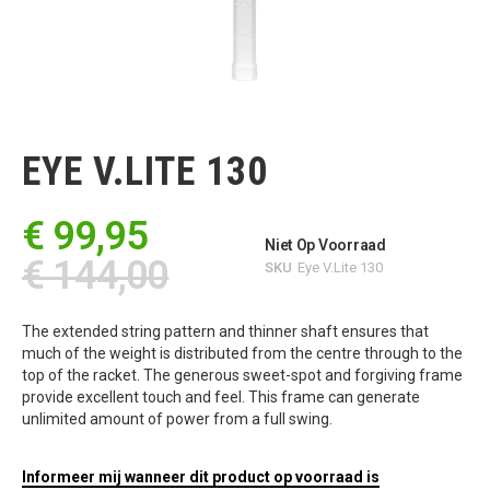
Ga
naar
het
EYE V.LITE 130
begin
van
de
€ 99,95
afbeeldingen-
Niet Op Voorraad
gallerij
€ 144,00
SKU
Eye V.Lite 130
The extended string pattern and thinner shaft ensures that
much of the weight is distributed from the centre through to the
top of the racket. The generous sweet-spot and forgiving frame
provide excellent touch and feel. This frame can generate
unlimited amount of power from a full swing.
Informeer mij wanneer dit product op voorraad is