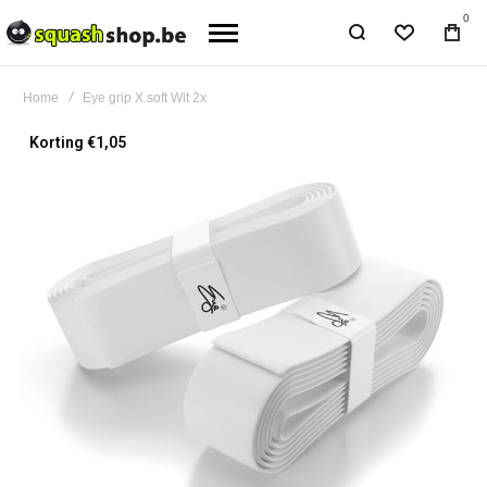
0
Home
Eye grip X.soft Wit 2x
Ga
Korting €1,05
naar
het
einde
van
de
afbeeldingen-
gallerij