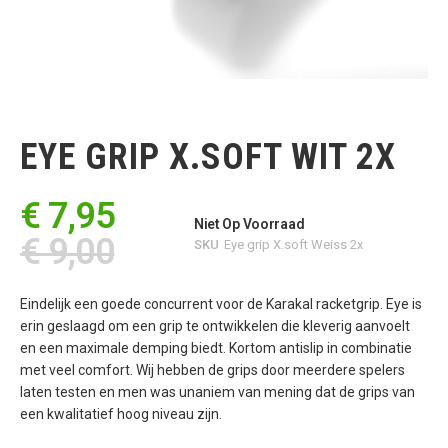
Ga
naar
het
EYE GRIP X.SOFT WIT 2X
begin
van
de
€ 7,95
afbeeldingen-
Niet Op Voorraad
gallerij
€ 9,00
SKU
Eye grip X.soft Weiss 2x
Eindelijk een goede concurrent voor de Karakal racketgrip. Eye is
erin geslaagd om een grip te ontwikkelen die kleverig aanvoelt
en een maximale demping biedt. Kortom antislip in combinatie
met veel comfort. Wij hebben de grips door meerdere spelers
laten testen en men was unaniem van mening dat de grips van
een kwalitatief hoog niveau zijn.