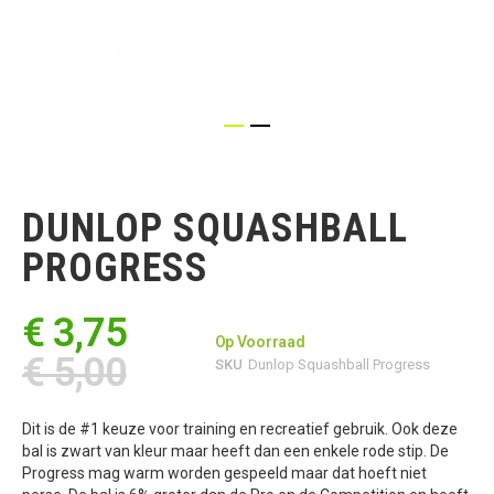
Ga
naar
het
DUNLOP SQUASHBALL
begin
van
PROGRESS
de
afbeeldingen-
gallerij
€ 3,75
Op Voorraad
€ 5,00
SKU
Dunlop Squashball Progress
Dit is de #1 keuze voor training en recreatief gebruik. Ook deze
bal is zwart van kleur maar heeft dan een enkele rode stip. De
Progress mag warm worden gespeeld maar dat hoeft niet